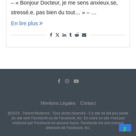
– « Bonjour Docteur, je me sens anxieux.se,
stressé.e, pas bien du tout… » – …
En lire plus
Mentions Légales
Contact
@2025 - Parent Moderne - Tous droits réservés - Ce site ne fait pas partie
du site web Facebook ou de Facebook, Inc. En outre ce site n'est pas
endossé par Facebook en aucune façon. Facebook est une marque
déposée de Facebook, Inc.